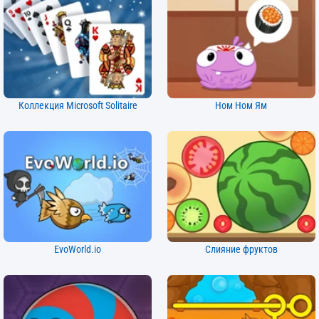
Коллекция Microsoft Solitaire
Ном Ном Ям
EvoWorld.io
Слияние фруктов