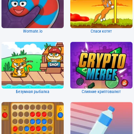
Wormate.io
Спаси котят
Безумная рыбалка
Слияние криптовалют