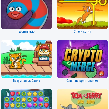
Wormate.io
Спаси котят
Безумная рыбалка
Слияние криптовалют