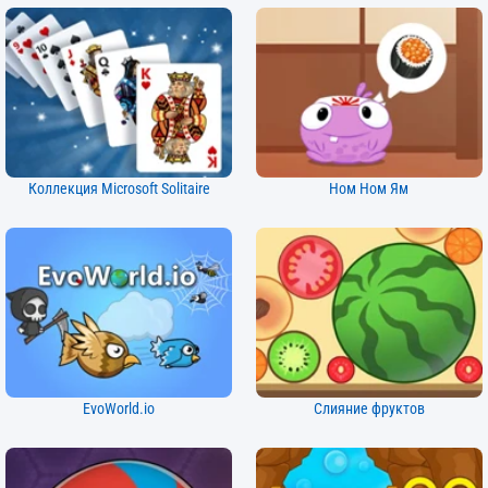
Коллекция Microsoft Solitaire
Ном Ном Ям
EvoWorld.io
Слияние фруктов