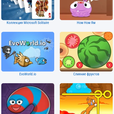
Коллекция Microsoft Solitaire
Ном Ном Ям
EvoWorld.io
Слияние фруктов