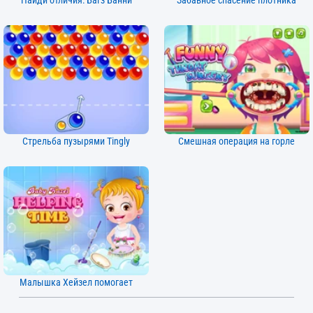
Найди отличия: Багз Банни
Забавное спасение плотника
Стрельба пузырями Tingly
Смешная операция на горле
Малышка Хейзел помогает