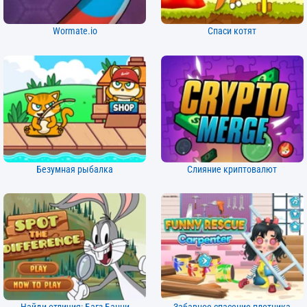
Wormate.io
Спаси котят
Безумная рыбалка
Слияние криптовалют