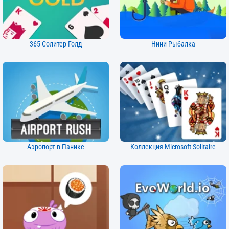
365 Солитер Голд
Нини Рыбалка
Аэропорт в Панике
Коллекция Microsoft Solitaire