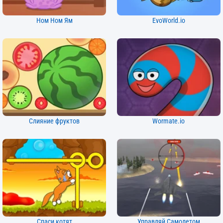
Ном Ном Ям
EvoWorld.io
Слияние фруктов
Wormate.io
Спаси котят
Управляй Самолетом