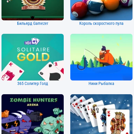
Бильярд Gamezer
Король скоростного пула
365 Солитер Голд
Нини Рыбалка