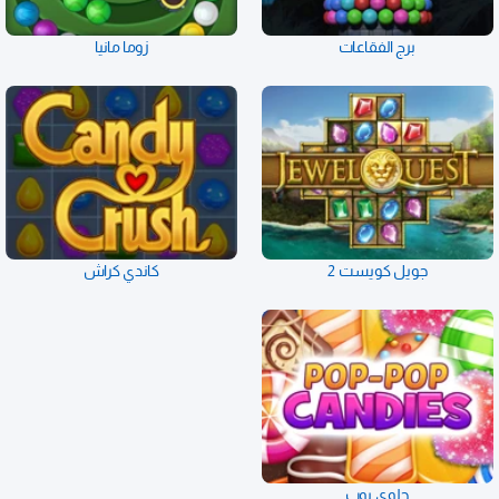
برج الفقاعات
زوما مانيا
جويل كويست 2
كاندي كراش
حلوى بوب