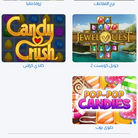
برج الفقاعات
زوما مانيا
جويل كويست 2
كاندي كراش
حلوى بوب