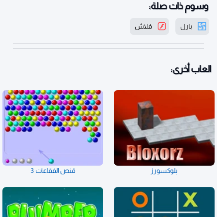
وسوم ذات صلة:
بازل
فلاش
العاب أخرى:
بلوكسورز
قنص الفقاعات 3