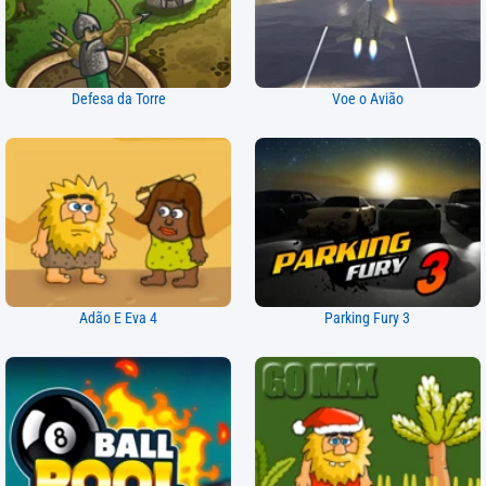
Defesa da Torre
Voe o Avião
Adão E Eva 4
Parking Fury 3