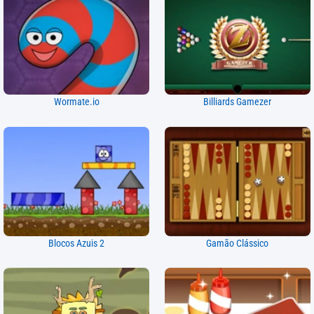
Wormate.io
Billiards Gamezer
Blocos Azuis 2
Gamão Clássico