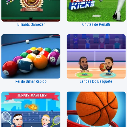
Billiards Gamezer
Chutes de Pênalti
Rei do Bilhar Rápido
Lendas Do Basquete