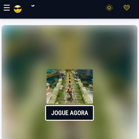
Jogos Maher
☰
JOGUE AGORA