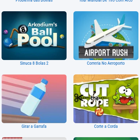
Problema das Bolhas
Tour Mundial De Tiro Com Arco
Sinuca 8 Bolas 2
Correria No Aeroporto
Girar a Garrafa
Corte a Corda