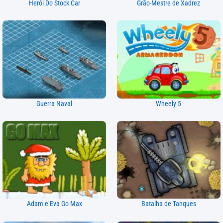
Herói Do Stock Car
Grão-Mestre de Xadrez
Guerra Naval
Wheely 5
Adam e Eva Go Max
Batalha de Tanques