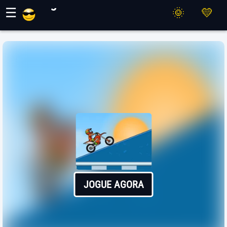
Jogos Maher
☰
JOGUE AGORA