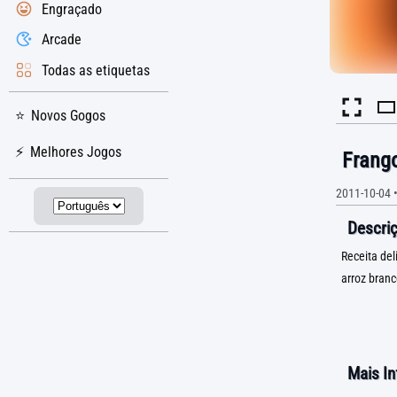
Engraçado
Arcade
Todas as etiquetas
Novos Gogos
Melhores Jogos
Frang
2011-10-04
Descriç
Receita de
arroz branc
Mais I