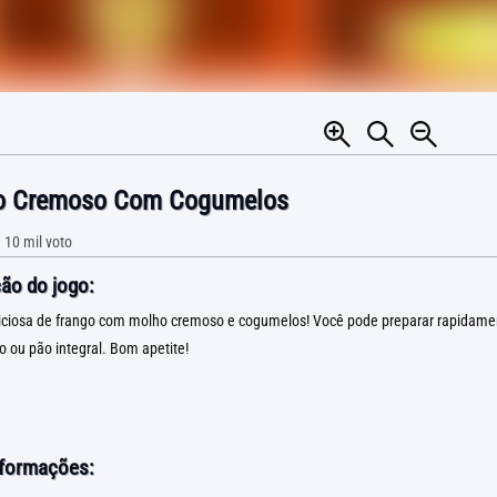
o Cremoso Com Cogumelos
•
10 mil
voto
ão do jogo:
liciosa de frango com molho cremoso e cogumelos! Você pode preparar rapidamen
o ou pão integral. Bom apetite!
nformações: