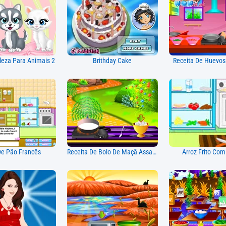
leza Para Animais 2
Brithday Cake
Receita De Huevos
De Pão Francês
Receita De Bolo De Maçã Assado
Arroz Frito Co