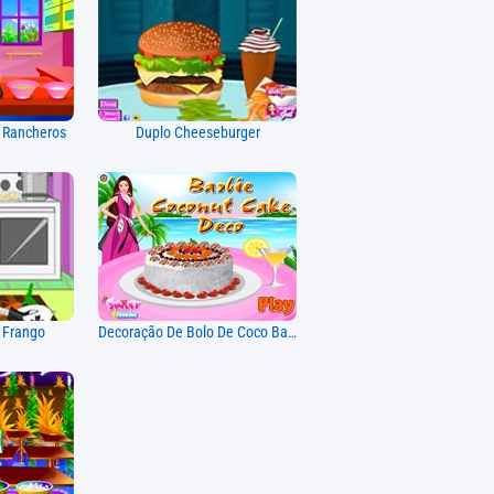
 Rancheros
Duplo Cheeseburger
m Frango
Decoração De Bolo De Coco Barbie