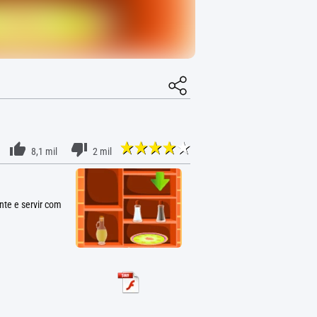
8,1 mil
2 mil
te e servir com