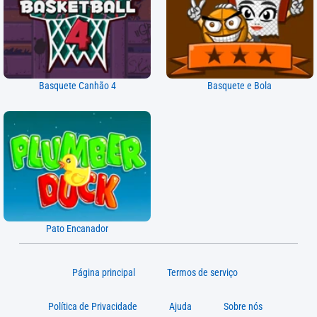
Basquete Canhão 4
Basquete e Bola
Pato Encanador
Página principal
Termos de serviço
Política de Privacidade
Ajuda
Sobre nós