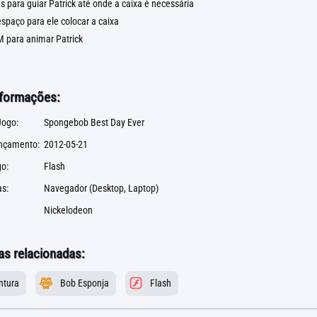
s para guiar Patrick até onde a caixa é necessária
spaço para ele colocar a caixa
M para animar Patrick
nformações:
ogo:
Spongebob Best Day Ever
ançamento:
2012-05-21
go:
Flash
s:
Navegador (Desktop, Laptop)
Nickelodeon
as relacionadas:
ntura
Bob Esponja
Flash