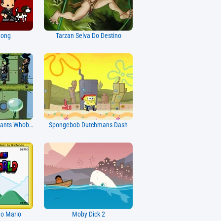
Kong
Tarzan Selva Do Destino
SpongeBob Squarepants Whobob Whatpants
Spongebob Dutchmans Dash
o Mario
Moby Dick 2