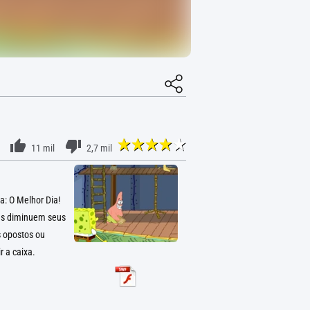
11 mil
2,7 mil
: O Melhor Dia!
das diminuem seus
s opostos ou
r a caixa.