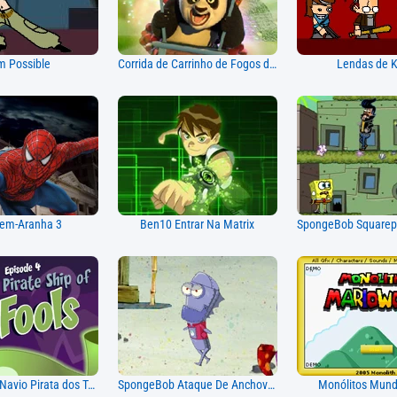
m Possible
Corrida de Carrinho de Fogos de Artifício do Panda
Lendas de 
m-Aranha 3
Ben10 Entrar Na Matrix
Scooby Doo Navio Pirata dos Tolos
SpongeBob Ataque De Anchovas
Monólitos Mund