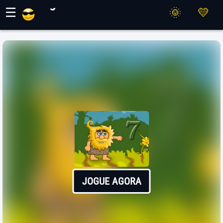
Jogos Maher
☰
JOGUE AGORA