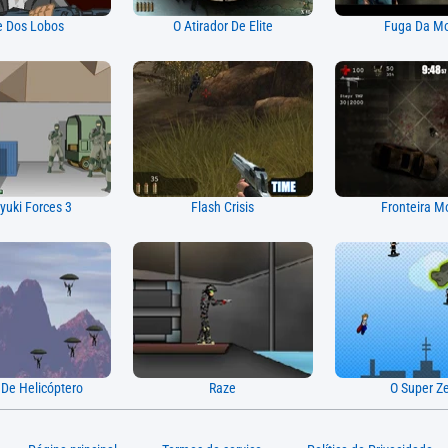
e Dos Lobos
O Atirador De Elite
Fuga Da Mo
uki Forces 3
Flash Crisis
Fronteira Mo
 De Helicóptero
Raze
O Super Z