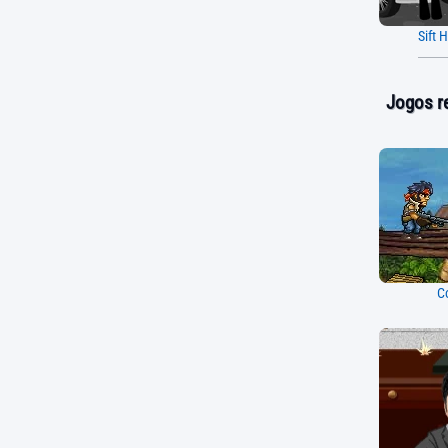
Sift 
Jogos r
C