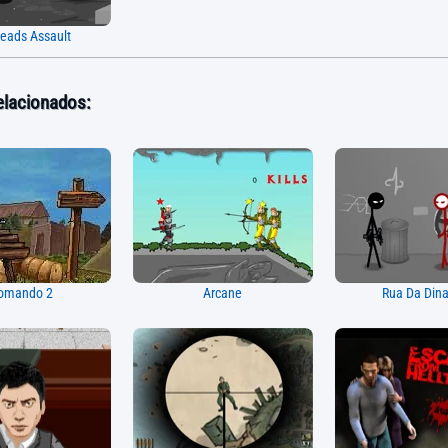
Heads Assault
elacionados:
omando 2
Arcane
Rua Da Dina