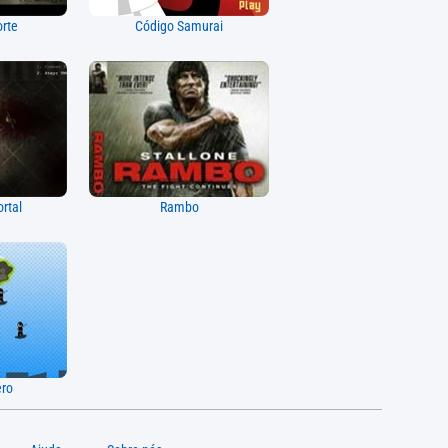
rte
Código Samurai
rtal
Rambo
ero