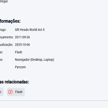
rregar.
nformações:
ogo:
Sift Heads World Act 5
ançamento:
2011-09-26
ualização:
2025-10-06
go:
Flash
s:
Navegador (Desktop, Laptop)
Pyrozen
as relacionadas:
o
Flash