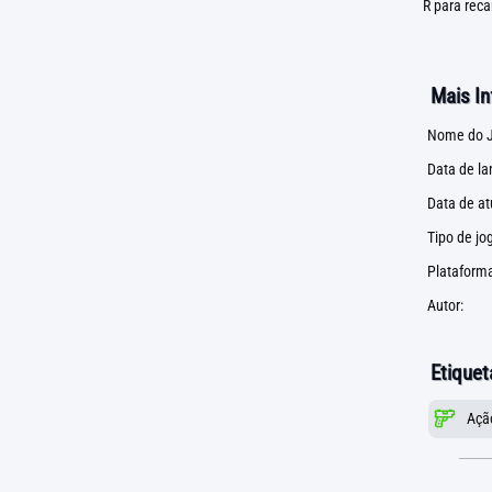
R para reca
Mais I
Nome do J
Data de l
Data de at
Tipo de jo
Plataforma
Autor:
Etiquet
Açã