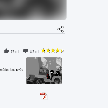
57 mil
8,7 mil
enários locais vão