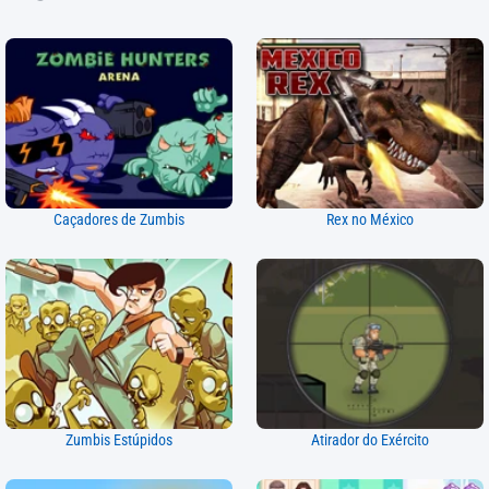
Caçadores de Zumbis
Rex no México
Zumbis Estúpidos
Atirador do Exército