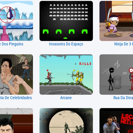
 Dos Pinguins
Invasores Do Espaço
Ninja De 3
uta De Celebridades
Arcane
Rua Da Dina