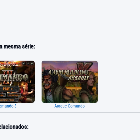
a mesma série:
omando 3
Ataque Comando
elacionados: