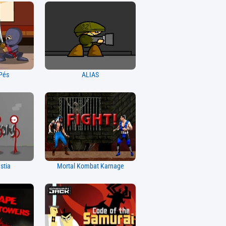
 Pés
ALIAS
stia
Mortal Kombat Karnage