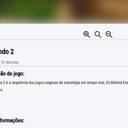
do 2
•
31 mil
voto
ão do jogo:
 é a sequência dos jogos originais de estratégia em tempo real, It's Behind En
s.
nformações: