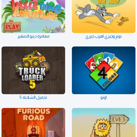
توم وجيري اهرب جيري
مغامرة دينو الصغير
اونو
تحميل الشاحنة 5