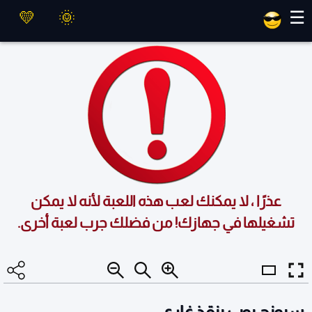
العاب ماهر
☰
عذرًا ، لا يمكنك لعب هذه اللعبة لأنه لا يمكن
تشغيلها في جهازك! من فضلك جرب لعبة أخرى.
سبونج بوب ينقذ غاري