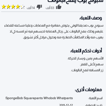
83 ألف
14 ألف
وصف اللعبة:
سبونج بوب صديقنا الوفي يخوض مغامرة مع العصابات وعلينا مساعته للقضاء
عليهم وذلك بنفخ البالونات على رجال العصابة لحبسهم فيه ثم لمسه كي لا
يهرب منه وأخذ المكافآت الصادرة منه ودخول مراحل أكثر تشويق.
أدوات تحكم اللعبة:
الأسهم يمين ويسار للحركة.
سهم لأعلى للقفز.
زر المسافة لنفخ البالونات.
معلومات أخرى:
اسم اللعبة:
SpongeBob Squarepants Whobob Whatpants
تاريخ الإضافة:
2011-12-12