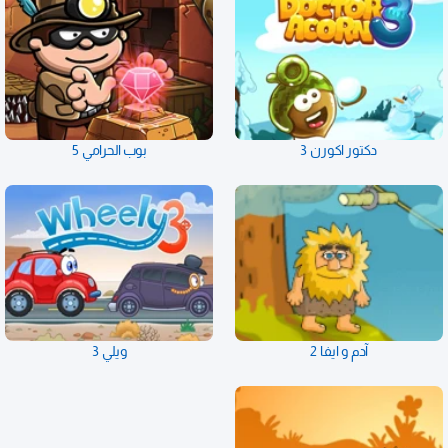
دكتور اكورن 3
بوب الحرامي 5
آدم و ايفا 2
ويلي 3