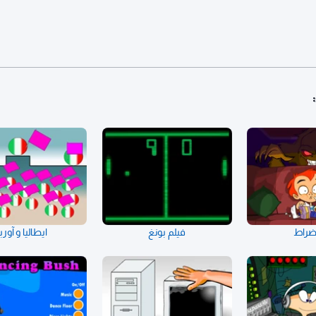
ضراط
فيلم بونغ
ايطاليا و آوربا