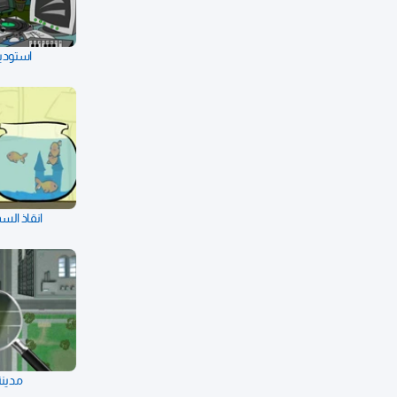
استودي
انقاذ الس
مدينة