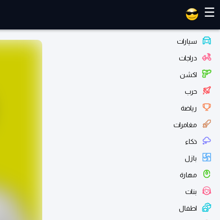
العاب ماهر
☰
سيارات
دراجات
اكشن
حرب
رياضة
مغامرات
ذكاء
بازل
مهارة
بنات
اطفال