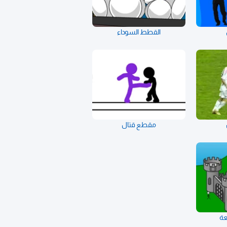
القطط السوداء
مقطع قتال
عة