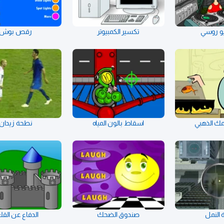
و روسي
تكسير الكمبيوتر
رقص بوش
مك الذهبي
اسقاط بالون المياه
نطحة زيدان
 النمل
صندوق الضحك
الدفاع عن القل