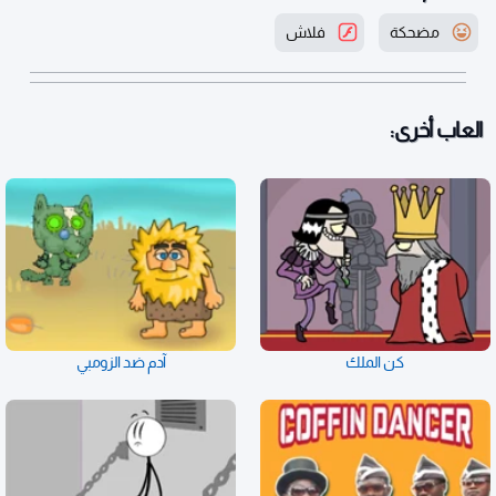
مضحكة
فلاش
العاب أخرى:
كن الملك
آدم ضد الزومبي