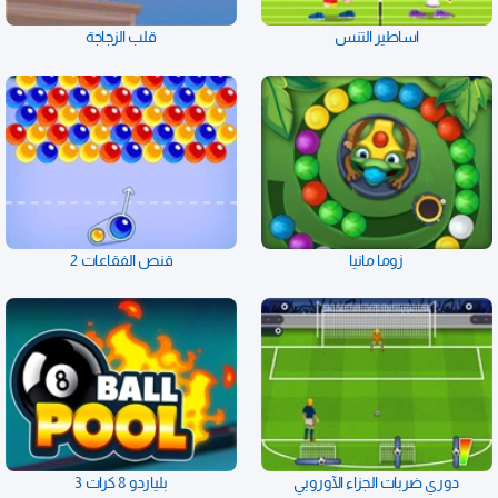
اساطير التنس
قلب الزجاجة
زوما مانيا
قنص الفقاعات 2
دوري ضربات الجزاء الآوروبي
بلياردو 8 كرات 3