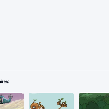
ires: