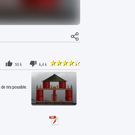
50 k
6,4 k
de tirs possible.