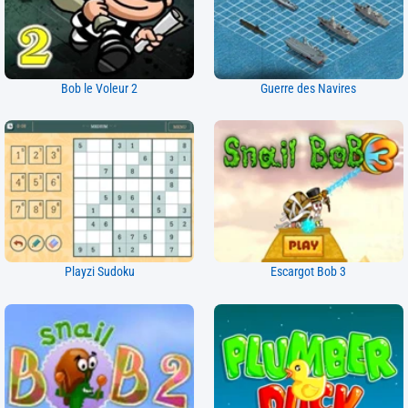
Bob le Voleur 2
Guerre des Navires
Playzi Sudoku
Escargot Bob 3