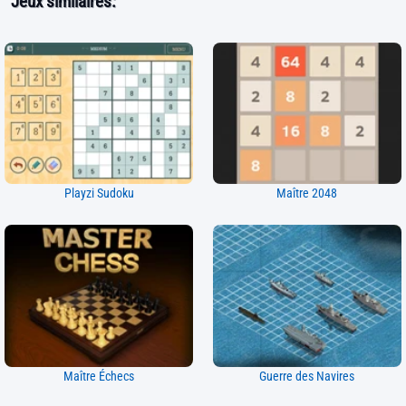
Jeux similaires:
Playzi Sudoku
Maître 2048
Maître Échecs
Guerre des Navires