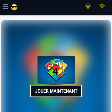
Jeux Maher
☰
JOUER MAINTENANT