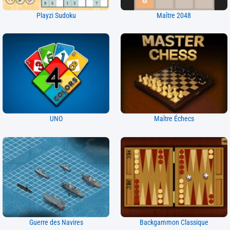
Playzi Sudoku
Maître 2048
UNO
Maître Échecs
Guerre des Navires
Backgammon Classique