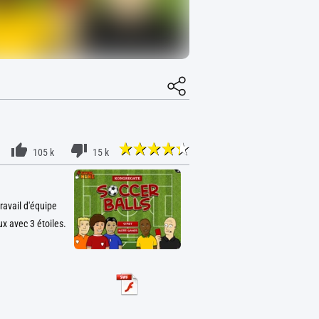
105 k
15 k
ravail d'équipe
ux avec 3 étoiles.