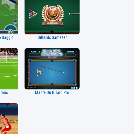
e Baggio
Billiards Gamezer
Franc
Maître Du Billard Pro