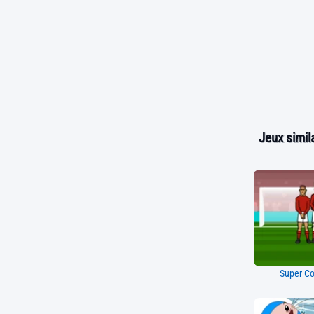
Jeux simila
Super Co