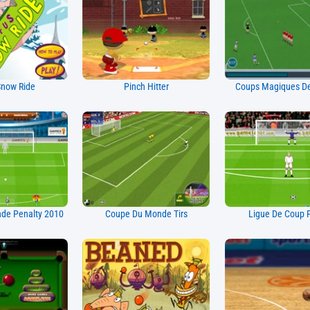
Snow Ride
Pinch Hitter
Coups Magiques D
de Penalty 2010
Coupe Du Monde Tirs
Ligue De Coup 