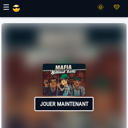
Jeux Maher
☰
JOUER MAINTENANT