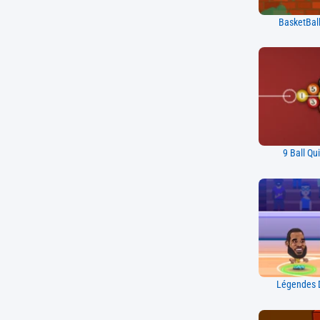
BasketBall
9 Ball Qu
Légendes D