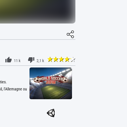
11 k
2,1 k
ties.
l, l’Allemagne ou