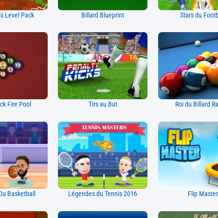
s Level Pack
Billard Blueprint
Stars du Footb
ick Fire Pool
Tirs au But
Roi du Billard R
u Basketball
Légendes du Tennis 2016
Flip Master