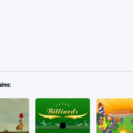
ires: