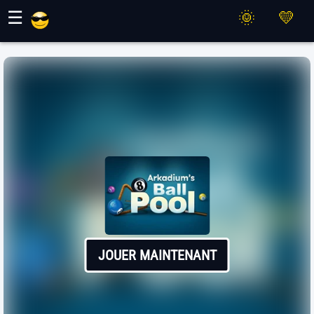
Jeux Maher
☰
JOUER MAINTENANT