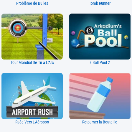
Problème de Bulles
Tomb Runner
Tour Mondial De Tir à L'Arc
8 Ball Pool 2
Ruée Vers L'Aéroport
Retourner la Bouteille