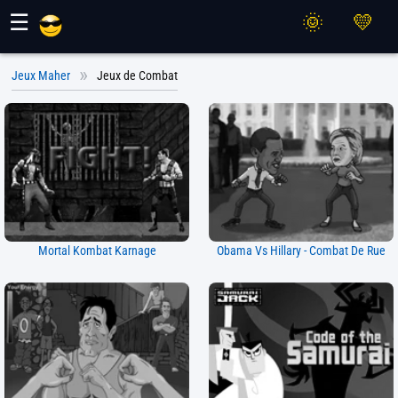
Jeux Maher
☰
Jeux Maher
Jeux de Combat
Mortal Kombat Karnage
Obama Vs Hillary - Combat De Rue