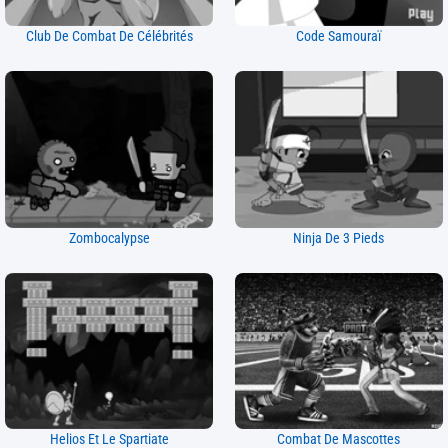
Club De Combat De Célébrités
Code Samouraï
Zombocalypse
Ninja De 3 Pieds
Helios Et Le Spartiate
Combat De Mascottes