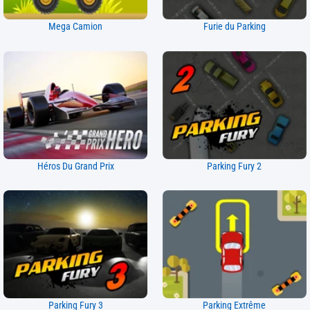
Mega Camion
Furie du Parking
Héros Du Grand Prix
Parking Fury 2
Parking Fury 3
Parking Extrême