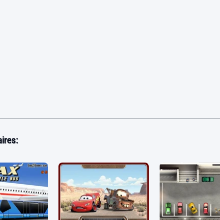
ires: