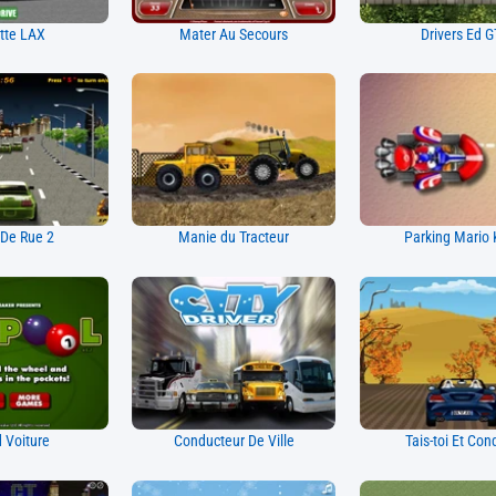
tte LAX
Mater Au Secours
Drivers Ed G
De Rue 2
Manie du Tracteur
Parking Mario 
d Voiture
Conducteur De Ville
Tais-toi Et Con