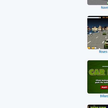
Nave
Roues 
Billar