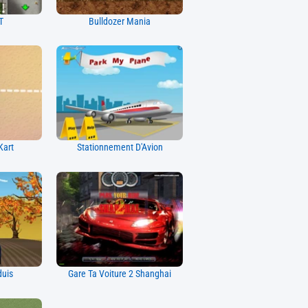
T
Bulldozer Mania
Kart
Stationnement D'Avion
duis
Gare Ta Voiture 2 Shanghai