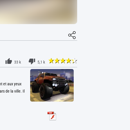
33 k
5,1 k
nt et aux yeux
 de la ville. Il