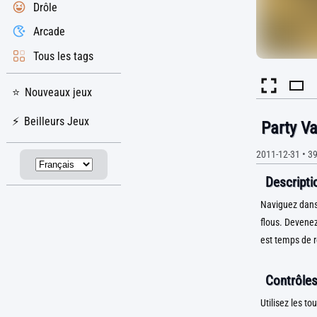
Drôle
Arcade
Tous les tags
Nouveaux jeux
Beilleurs Jeux
Party V
2011-12-31
•
39
Descriptio
Naviguez dans 
flous. Devenez
est temps de re
Contrôles
Utilisez les to