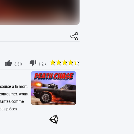
8,3 k
1,2 k
course à la mort.
contourner. Avant
posantes comme
des pièces