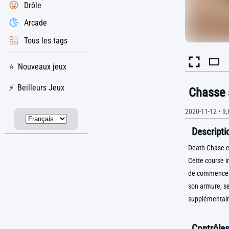
Drôle
Arcade
Tous les tags
Nouveaux jeux
Beilleurs Jeux
Chasse 
2020-11-12
•
9,
Descriptio
Death Chase es
Cette course i
de commencer 
son armure, s
supplémentair
Contrôles