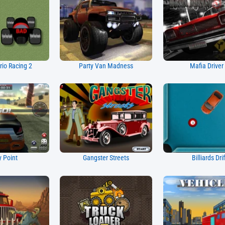
io Racing 2
Party Van Madness
Mafia Driver
y Point
Gangster Streets
Billiards Drif