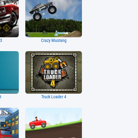
 3
Crazy Mustang
t
Truck Loader 4