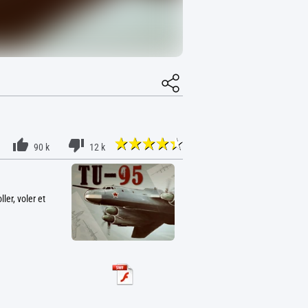
90 k
12 k
ler, voler et