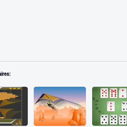
ires: