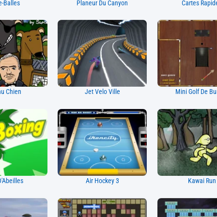
-Balles
Planeur Du Canyon
Cartes Rapid
u Chien
Jet Velo Ville
Mini Golf De B
'Abeilles
Air Hockey 3
Kawai Run