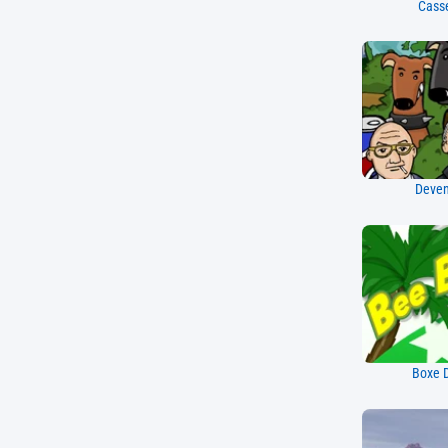
Casse
Deven
Boxe D