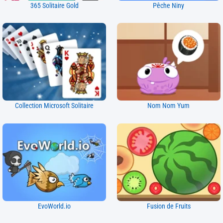
365 Solitaire Gold
Pêche Niny
Collection Microsoft Solitaire
Nom Nom Yum
EvoWorld.io
Fusion de Fruits