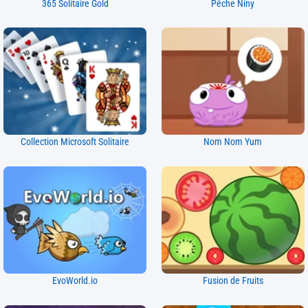
365 Solitaire Gold
Pêche Niny
Collection Microsoft Solitaire
Nom Nom Yum
EvoWorld.io
Fusion de Fruits