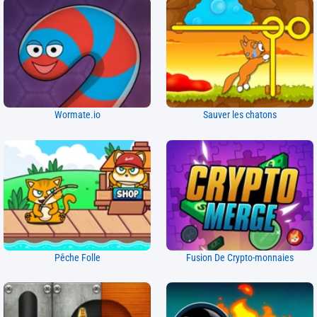
Wormate.io
Sauver les chatons
Pêche Folle
Fusion De Crypto-monnaies