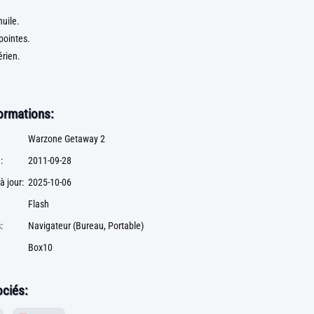
huile.
 pointes.
érien.
formations:
Warzone Getaway 2
:
2011-09-28
à jour:
2025-10-06
Flash
:
Navigateur (Bureau, Portable)
Box10
ciés: