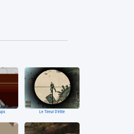
ups
Le Tireur D'élite