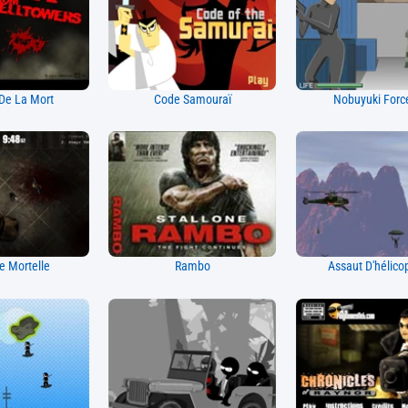
De La Mort
Code Samouraï
Nobuyuki Forc
re Mortelle
Rambo
Assaut D'hélico