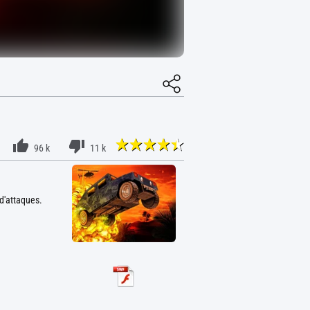
96 k
11 k
d'attaques.