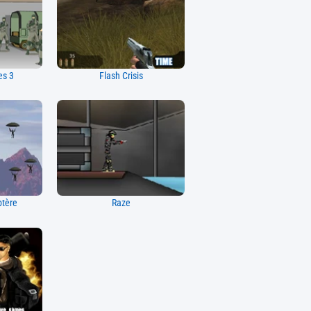
es 3
Flash Crisis
ptère
Raze