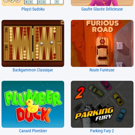
Playzi Sudoku
Gaufre Glacée Délicieuse
Backgammon Classique
Route Furieuse
Canard Plombier
Parking Fury 2