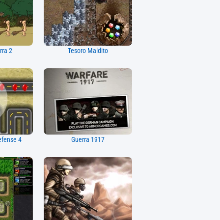
rra 2
Tesoro Maldito
efense 4
Guerra 1917