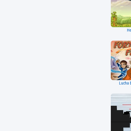
He
Lucha 