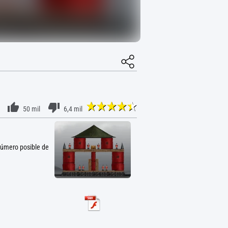
50 mil
6,4 mil
 número posible de