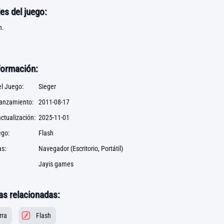
es del juego:
n.
formación:
l Juego:
Sieger
lanzamiento:
2011-08-17
ctualización:
2025-11-01
ego:
Flash
s:
Navegador (Escritorio, Portátil)
Jayis games
as relacionadas:
rra
Flash