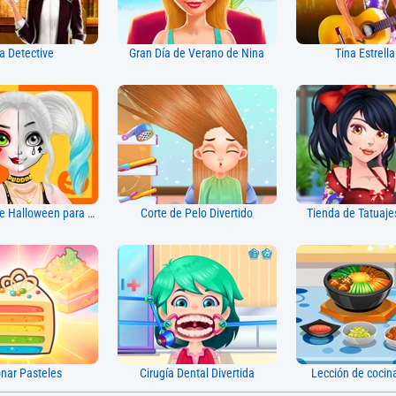
a Detective
Gran Día de Verano de Nina
Tina Estrell
Maquillaje de Halloween para Princesas
Corte de Pelo Divertido
Tienda de Tatuajes
onar Pasteles
Cirugía Dental Divertida
Lección de cocin