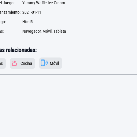
l Juego:
Yummy Waffle Ice Cream
lanzamiento:
2021-01-11
ego:
Html5
s:
Navegador, Móvil, Tableta
as relacionadas:
as
Cocina
Móvil