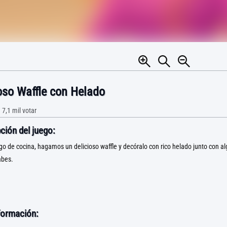
oso Waffle con Helado
•
7,1 mil
votar
ción del juego:
go de cocina, hagamos un delicioso waffle y decóralo con rico helado junto con al
abes.
formación: