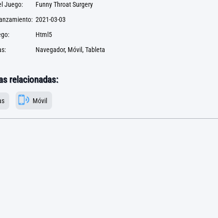
l Juego:
Funny Throat Surgery
lanzamiento:
2021-03-03
ego:
Html5
s:
Navegador, Móvil, Tableta
as relacionadas:
as
Móvil