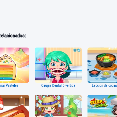
relacionados:
onar Pasteles
Cirugía Dental Divertida
Lección de cocin