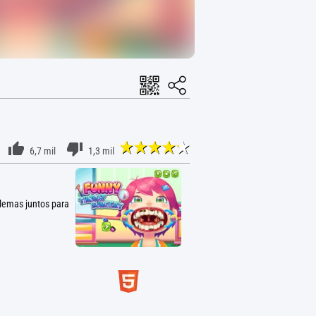
6,7 mil
1,3 mil
blemas juntos para