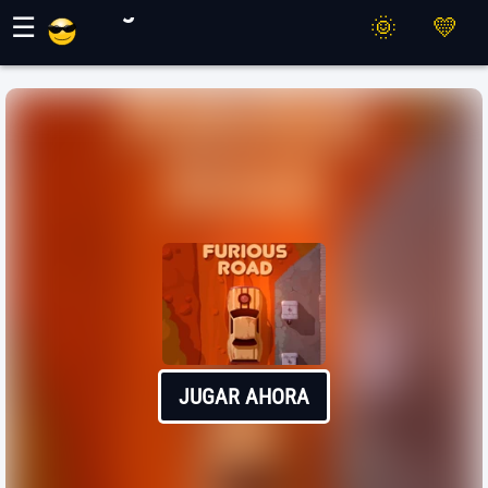
Juegos Maher
☰
JUGAR AHORA