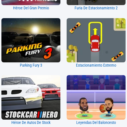
Héroe Del Gran Premio
Furia De Estacionamiento 2
Parking Fury 3
Estacionamiento Extremo
Héroe De Autos De Stock
Leyendas Del Baloncesto