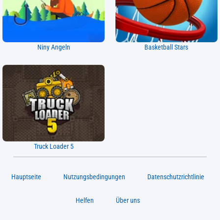
Niny Angeln
Basketball Stars
Truck Loader 5
Hauptseite
Nutzungsbedingungen
Datenschutzrichtlinie
Helfen
Über uns