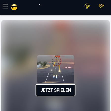
Maher Spiele
☰
JETZT SPIELEN