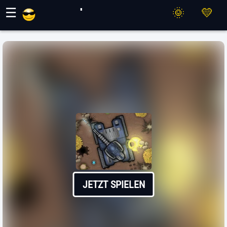
Maher Spiele
☰
JETZT SPIELEN