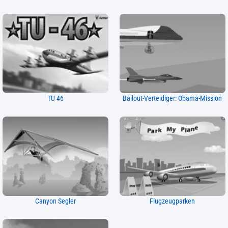
TU 46
Bailout-Verteidiger: Obama-Mission
Canyon Segler
Flugzeugparken