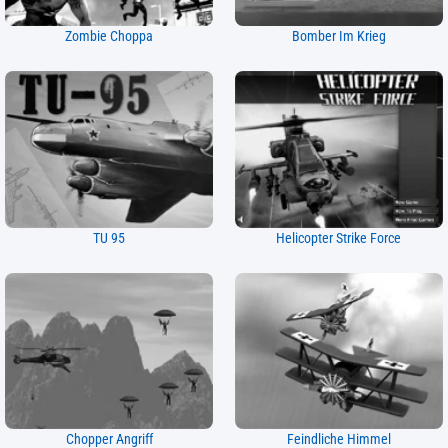
Zombie Choppa
Bomber Im Krieg
TU 95
Helicopter Strike Force
Chopper Angriff
Feindliche Himmel