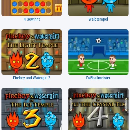
4 Gewinnt
Waldtempel
Fireboy und Watergirl 2
Fußballmeister