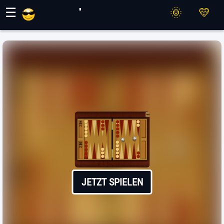
Maher Spiele
☰
JETZT SPIELEN