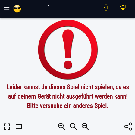
Maher Spiele
☰
Leider kannst du dieses Spiel nicht spielen, da es
auf deinem Gerät nicht ausgeführt werden kann!
Bitte versuche ein anderes Spiel.