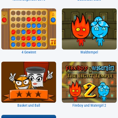
4 Gewinnt
Waldtempel
Basket und Ball
Fireboy und Watergirl 2