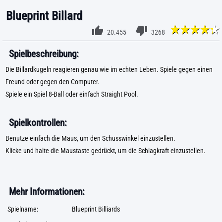
Blueprint Billard
20.455
3268
Spielbeschreibung:
Die Billardkugeln reagieren genau wie im echten Leben. Spiele gegen einen
Freund oder gegen den Computer.
Spiele ein Spiel 8-Ball oder einfach Straight Pool.
Spielkontrollen:
Benutze einfach die Maus, um den Schusswinkel einzustellen.
Klicke und halte die Maustaste gedrückt, um die Schlagkraft einzustellen.
Mehr Informationen:
Spielname:
Blueprint Billiards